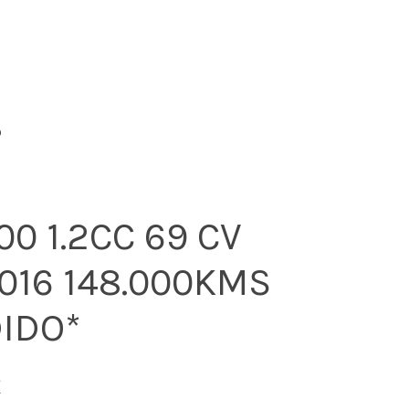
o
00 1.2CC 69 CV
016 148.000KMS
IDO*
€